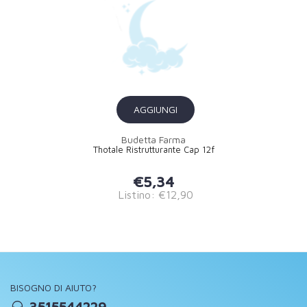
AGGIUNGI
Budetta Farma
Thotale Ristrutturante Cap 12f
€5,34
Listino: €12,90
BISOGNO DI AIUTO?
3515544229