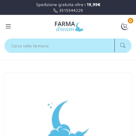
Spedizione gratuita oltre i
19,99€
3515544229
0
Home
Catalogo
/
Capelli
/
Trattamenti
Apivita Sa Apivita Exp Hair Shine 20ml/19