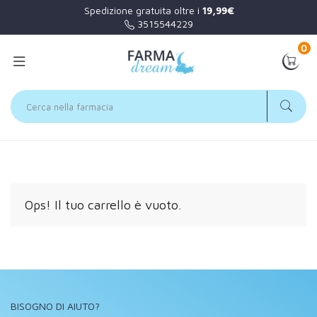
Spedizione gratuita oltre i
19,99€
3515544229
0
Home
Carrello
Ops! Il tuo carrello è vuoto.
BISOGNO DI AIUTO?