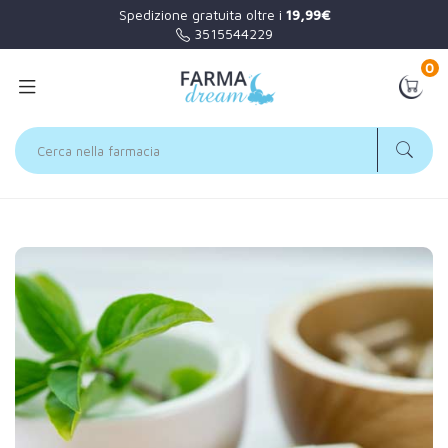
Spedizione gratuita oltre i
19,99€
3515544229
0
Home
Categorie
Minerali / Vitamine / Aminoacidi