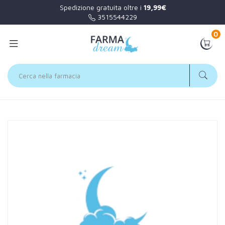
Spedizione gratuita oltre i
19,99€
3515544229
0
Home
Catalogo
/
Capelli
/
Shampoo
Apivita Sa Apivita Sh Oily Dand 250ml/19