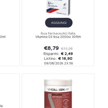
AGGIUNGI
Ibsa Farmaceutici Italia
20ml
Vitamina D3 Ibsa 2000ui 30film
€8,79
€11,28
Risparmi:
€ 2,49
Listino:
€ 16,90
09/08/2026 23:56
le