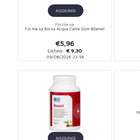
AGGIUNGI
For.me.sa
For.me.sa Borsa Acqua Calda Gom Bilamel
€5,96
Listino:
€ 9,30
09/08/2026 23:56
I
AGGIUNGI