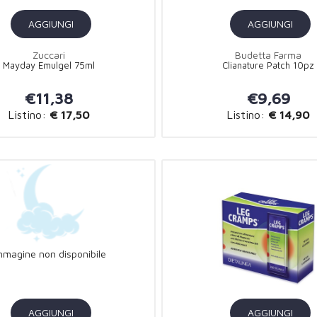
AGGIUNGI
AGGIUNGI
Zuccari
Budetta Farma
Mayday Emulgel 75ml
Clianature Patch 10pz
€11,38
€9,69
Listino:
€ 17,50
Listino:
€ 14,90
mmagine non disponibile
AGGIUNGI
AGGIUNGI