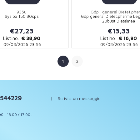
935u
Gdp -general Dietet.pha
Syalox 150 30cps
Gdp general Dietet.pharma Le
20bust Dietalinea
€27,23
€13,33
Listino:
€ 38,90
Listino:
€ 16,90
09/08/2026 23:56
09/08/2026 23:56
1
2
544229
|
Scrivici un messaggio
00 : 13.00 / 17.00 :