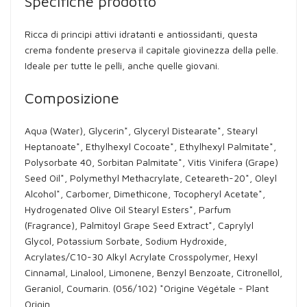
Specifiche prodotto
Ricca di principi attivi idratanti e antiossidanti, questa
crema fondente preserva il capitale giovinezza della pelle.
Ideale per tutte le pelli, anche quelle giovani.
Composizione
Aqua (Water), Glycerin*, Glyceryl Distearate*, Stearyl
Heptanoate*, Ethylhexyl Cocoate*, Ethylhexyl Palmitate*,
Polysorbate 40, Sorbitan Palmitate*, Vitis Vinifera (Grape)
Seed Oil*, Polymethyl Methacrylate, Ceteareth-20*, Oleyl
Alcohol*, Carbomer, Dimethicone, Tocopheryl Acetate*,
Hydrogenated Olive Oil Stearyl Esters*, Parfum
(Fragrance), Palmitoyl Grape Seed Extract*, Caprylyl
Glycol, Potassium Sorbate, Sodium Hydroxide,
Acrylates/C10-30 Alkyl Acrylate Crosspolymer, Hexyl
Cinnamal, Linalool, Limonene, Benzyl Benzoate, Citronellol,
Geraniol, Coumarin. (056/102) *Origine Végétale - Plant
Origin.