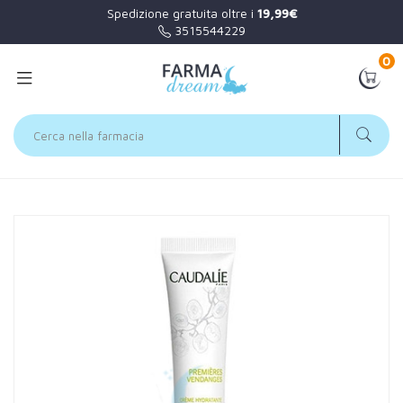
Spedizione gratuita oltre i
19,99€
3515544229
0
Home
Catalogo
/
Viso
Caudalie Linea Premieres Vendanges Creme Hydratante Crema
Idratante Viso 40 ml