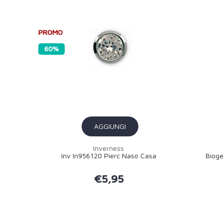
PROMO
60%
AGGIUNGI
Inverness
Inv In956120 Pierc Naso Casa
Biog
€5,95