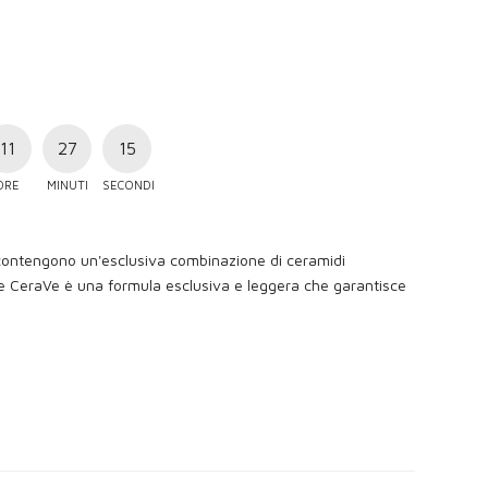
11
27
14
ORE
MINUTI
SECONDI
 contengono un'esclusiva combinazione di ceramidi
nte CeraVe è una formula esclusiva e leggera che garantisce