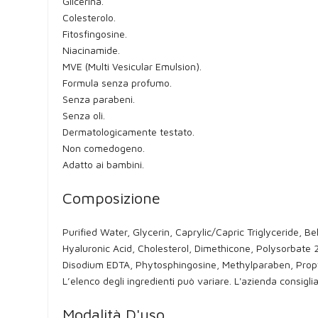
Glicerina.
Colesterolo.
Fitosfingosine.
Niacinamide.
MVE (Multi Vesicular Emulsion).
Formula senza profumo.
Senza parabeni.
Senza oli.
Dermatologicamente testato.
Non comedogeno.
Adatto ai bambini.
Composizione
Purified Water, Glycerin, Caprylic/Capric Triglyceride,
Hyaluronic Acid, Cholesterol, Dimethicone, Polysorbate 
Disodium EDTA, Phytosphingosine, Methylparaben, Pro
L’elenco degli ingredienti può variare. L'azienda consigl
Modalità D'uso