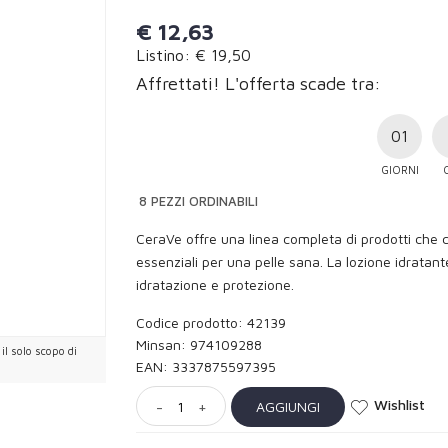
€
12,63
Listino: € 19,50
Affrettati! L'offerta scade tra:
01
GIORNI
8 PEZZI ORDINABILI
CeraVe offre una linea completa di prodotti che
essenziali per una pelle sana. La lozione idrata
idratazione e protezione.
Codice prodotto: 42139
Minsan:
974109288
l solo scopo di
EAN: 3337875597395
Wishlist
AGGIUNGI
-
+