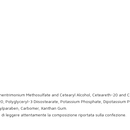
 Behentrimonium Methosulfate and Cetearyl Alcohol, Ceteareth-20 and C
20, Polyglyceryl-3 Diisostearate, Potassium Phosphate, Dipotassium P
pylparaben, Carbomer, Xanthan Gum.
ia di leggere attentamente la composizione riportata sulla confezione.