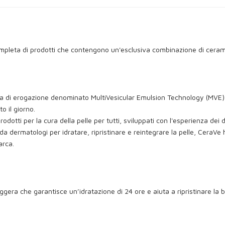
ompleta di prodotti che contengono un'esclusiva combinazione di cerami
a di erogazione denominato MultiVesicular Emulsion Technology (MVE), che
o il giorno.
dotti per la cura della pelle per tutti, sviluppati con l'esperienza dei 
dermatologi per idratare, ripristinare e reintegrare la pelle, CeraVe
arca.
era che garantisce un’idratazione di 24 ore e aiuta a ripristinare la ba