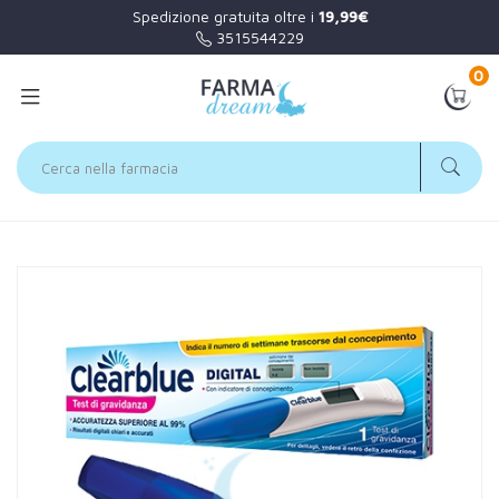
Spedizione gratuita oltre i
19,99€
3515544229
0
Home
Catalogo
/
Gravidanza ed allattamento
/
Test ovulazione / gravidanz
Clearblue Linea Gravidanza Test di Gravidanza Digitale
Indicatore Concepimento