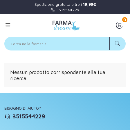
Spedizione gratuita oltre i
19,99€
3515544229
0
Nessun prodotto corrispondente alla tua
ricerca.
BISOGNO DI AIUTO?
3515544229