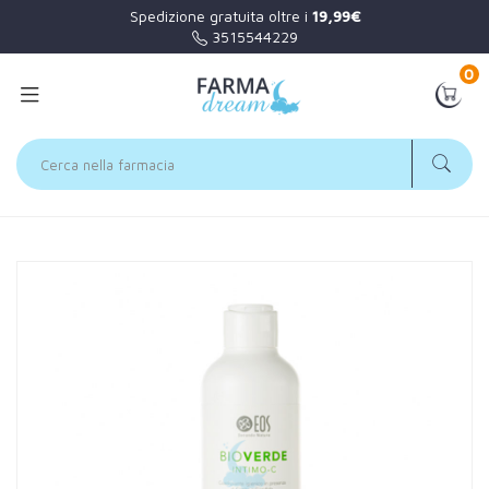
Spedizione gratuita oltre i
19,99€
3515544229
0
Home
Catalogo
/
Igiene intima
Eos srl Linea Bioverde Intimo-C 250 ml