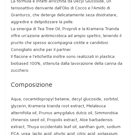
La formula è infatti arricchita da Decyl Glucoside, un
tensioattivo derivante dall'Olio di Cocco e l'Amido di
Granturco, che deterge delicatamente seza disidratare,
aggredire e delipidizzare la pelle.
La sinergia di Tea Tree Oil, Proproli e la Krameria Trianda
offre un'azione antimicrobica ad ampio spettro, lenendo il
prurito che spesso accompagna cistite e candidosi.
Consigliato anche per il partner.
Il flacone e l'etichetta inoltre sono realizzati in plastica
biobased 100%, ottenuta dalla lavorazione della canna da
zucchero.
Composizione
Aqua, cocamidopropyl betaine, decyl glucoside, sorbitol,
glycerin, Krameria trianda root extract, Melaleuca
alternifolia oil, Prunus amygdalus dulcis oil, Simmondsia
chinensis seed oil, Propolis extract, Aloe barbadensis
extract, Thuya occidentalis leaf oil, xanthan gum, sodium
PCA, urea, lactic acid, phytic acid, citric acid, potassium