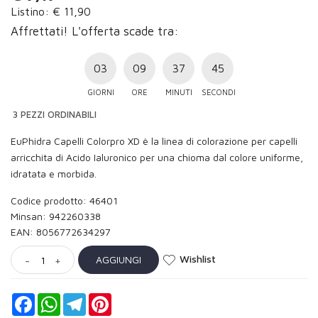
Listino: € 11,90
Affrettati! L'offerta scade tra:
03
09
37
44
GIORNI
ORE
MINUTI
SECONDI
3 PEZZI ORDINABILI
EuPhidra Capelli Colorpro XD è la linea di colorazione per capelli
arricchita di Acido Ialuronico per una chioma dal colore uniforme,
idratata e morbida.
Codice prodotto: 46401
Minsan:
942260338
EAN: 8056772634297
Wishlist
AGGIUNGI
-
+
Facebook
WhatsApp
Telegram
Pinterest