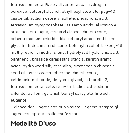
tetrasodium edta. Base attivante: aqua, hydrogen
peroxide, cetearyl alcohol, ethylhexyl stearate, peg-40
castor oil, sodium cetearyl sulfate, phosphoric acid,
tetrasodium pyrophosphate. Balsamo acido jaluronico e
proteine seta: aqua, cetearyl alcohol, dimethicone,
behentrimonium chloride, bis-cetearyl amodimethicone,
glycerin, tridecane, undecane, behenyl alcohol, bis-peg-18
methyl ether dimethyl silane, hydrolyzed hyaluronic acid,
panthenol, brassica campestris sterols, keratin amino
acids, hydrolyzed silk, cera alba, simmondsia chinensis
seed oil, hydroxyacetophenone, dimethiconol,
cetrimonium chloride, decylene glycol, ceteareth-7,
tetrasodium edta, ceteareth-25, lactic acid, sodium
chloride, parfum, geraniol, benzyl salicylate, linalool,
eugenol.
L’elenco degli ingredienti può variare. Leggere sempre gli
ingredienti riportati sulle confezioni.
Modalità D'uso