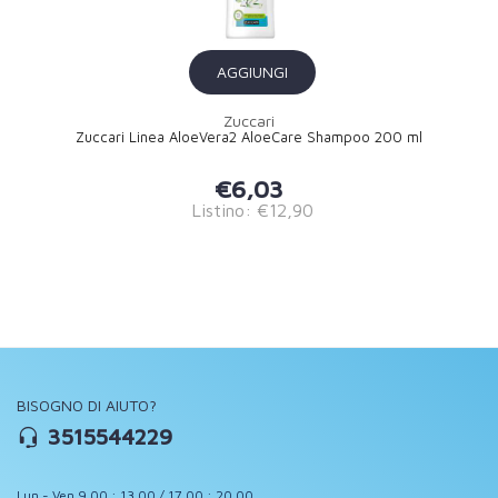
AGGIUNGI
Zuccari
Zuccari Linea AloeVera2 AloeCare Shampoo 200 ml
€6,03
Listino: €12,90
BISOGNO DI AIUTO?
3515544229
Lun - Ven 9.00 : 13.00 / 17.00 : 20.00