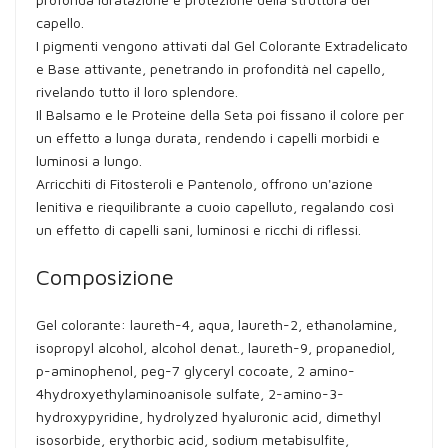
capello.
I pigmenti vengono attivati dal Gel Colorante Extradelicato
e Base attivante, penetrando in profondità nel capello,
rivelando tutto il loro splendore.
Il Balsamo e le Proteine della Seta poi fissano il colore per
un effetto a lunga durata, rendendo i capelli morbidi e
luminosi a lungo.
Arricchiti di Fitosteroli e Pantenolo, offrono un'azione
lenitiva e riequilibrante a cuoio capelluto, regalando così
un effetto di capelli sani, luminosi e ricchi di riflessi.
Composizione
Gel colorante: laureth-4, aqua, laureth-2, ethanolamine,
isopropyl alcohol, alcohol denat., laureth-9, propanediol,
p-aminophenol, peg-7 glyceryl cocoate, 2 amino-
4hydroxyethylaminoanisole sulfate, 2-amino-3-
hydroxypyridine, hydrolyzed hyaluronic acid, dimethyl
isosorbide, erythorbic acid, sodium metabisulfite,