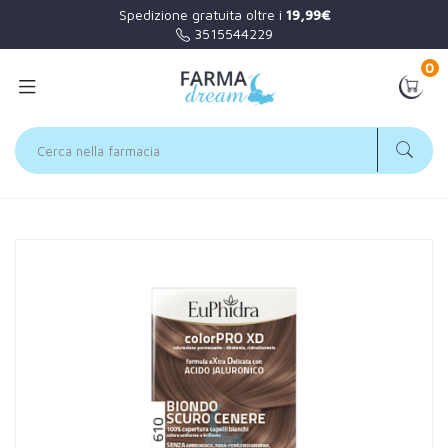
Spedizione gratuita oltre i
19,99€
3515544229
0
Home
Catalogo
/
Capelli
EuPhidra Linea Capelli Colorpro XD colorazione Biondo Scuro
Cenere 610