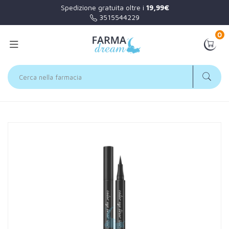
Spedizione gratuita oltre i
19,99€
3515544229
0
Home
Catalogo
/
Viso
/
Trucco
EuPhidra Linea Make Up Color Eye Liner Graphite