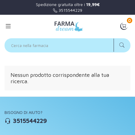
Spedizione gratuita oltre i
19,99€
3515544229
0
Nessun prodotto corrispondente alla tua
ricerca.
BISOGNO DI AIUTO?
3515544229