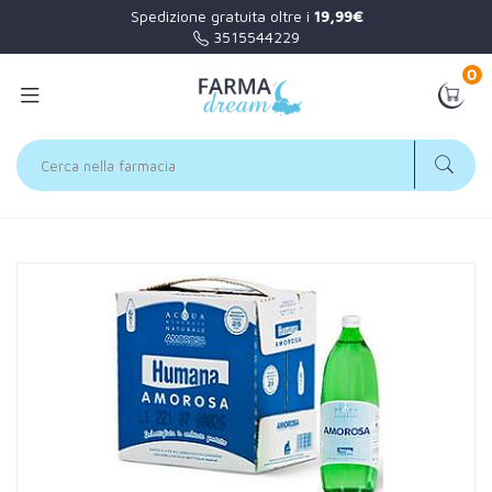
Spedizione gratuita oltre i
19,99€
3515544229
0
Home
Catalogo
/
Humana Amorosa Acqua Amorosa 1000ml