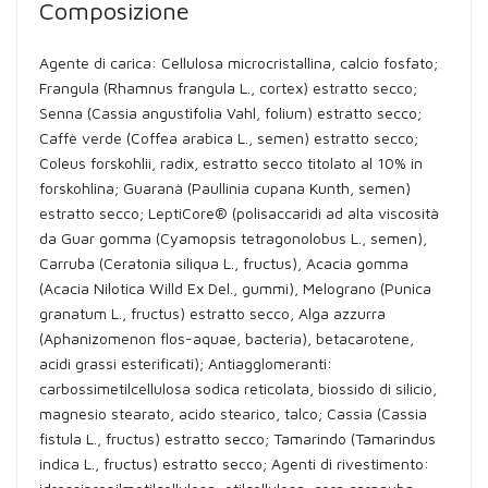
Composizione
Agente di carica: Cellulosa microcristallina, calcio fosfato;
Frangula (Rhamnus frangula L., cortex) estratto secco;
Senna (Cassia angustifolia Vahl, folium) estratto secco;
Caffè verde (Coffea arabica L., semen) estratto secco;
Coleus forskohlii, radix, estratto secco titolato al 10% in
forskohlina; Guaranà (Paullinia cupana Kunth, semen)
estratto secco; LeptiCore® (polisaccaridi ad alta viscosità
da Guar gomma (Cyamopsis tetragonolobus L., semen),
Carruba (Ceratonia siliqua L., fructus), Acacia gomma
(Acacia Nilotica Willd Ex Del., gummi), Melograno (Punica
granatum L., fructus) estratto secco, Alga azzurra
(Aphanizomenon flos-aquae, bacteria), betacarotene,
acidi grassi esterificati); Antiagglomeranti:
carbossimetilcellulosa sodica reticolata, biossido di silicio,
magnesio stearato, acido stearico, talco; Cassia (Cassia
fistula L., fructus) estratto secco; Tamarindo (Tamarindus
indica L., fructus) estratto secco; Agenti di rivestimento: