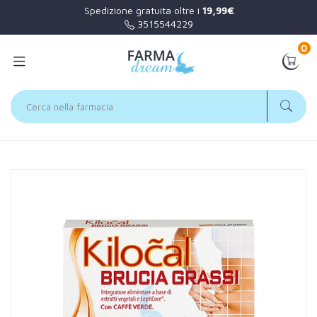
Spedizione gratuita oltre i
19,99€
3515544229
0
Home
Catalogo
/
Controllo del peso
Kilocal Linea Controllo del Peso Brucia Grassi Integratore 15
Compresse