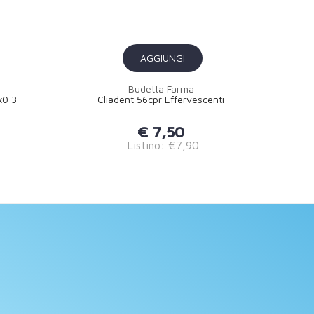
AGGIUNGI
Budetta Farma
x0 3
Cliadent 56cpr Effervescenti
€ 7,50
Listino: €7,90