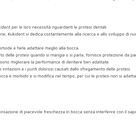
dent per le loro necessità riguardanti le protesi dentali.
ne, Kukident si dedica costantemente alla ricerca e allo sviluppo di nu
comode e farle adattare meglio alla bocca.
delle protesi quando si mangia o si parla, fornisce protezione da partice
ossono migliorare la performance di dentiere ben adattate.
 irritazioni e i punti dolorosi causati dallo sfregamento delle protesi.
 bocca è morbido e si modifica nel tempo, per cui le protesi non si ada
nsazione di piacevole freschezza in bocca senza interferire con il sapo