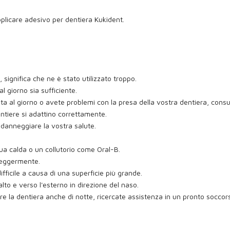
plicare adesivo per dentiera Kukident.
, significa che ne è stato utilizzato troppo.
l giorno sia sufficiente.
ta al giorno o avete problemi con la presa della vostra dentiera, consult
entiere si adattino correttamente.
danneggiare la vostra salute.
qua calda o un collutorio come Oral-B.
 leggermente.
ifficile a causa di una superficie più grande.
'alto e verso l'esterno in direzione del naso.
re la dentiera anche di notte, ricercate assistenza in un pronto soccor