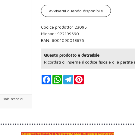
Avvisami quando disponibile
Codice prodotto: 23095
Minsan:
922199690
EAN: 8001090013675
Questo prodotto è detraibile
Ricordati di inserire il codice fiscale o la partita
Facebook
WhatsApp
Telegram
Pinterest
l solo scopo di
APERTI TUTTA LA SETTIMANA DI FERRAGOSTO