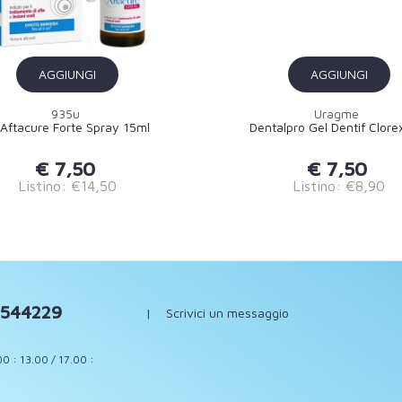
AGGIUNGI
AGGIUNGI
935u
Uragme
 Aftacure Forte Spray 15ml
Dentalpro Gel Dentif Clore
€ 7,50
€ 7,50
Listino: €14,50
Listino: €8,90
544229
|
Scrivici un messaggio
00 : 13.00 / 17.00 :