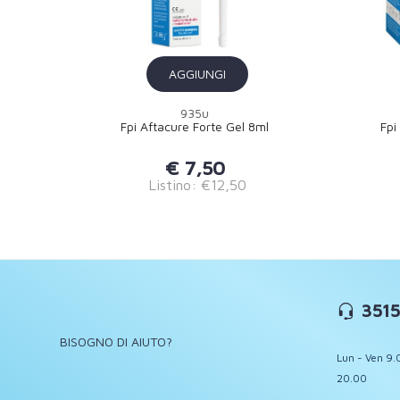
AGGIUNGI
935u
Fpi Aftacure Forte Gel 8ml
Fpi
€ 7,50
Listino: €12,50
3515
BISOGNO DI AIUTO?
Lun - Ven 9.
20.00