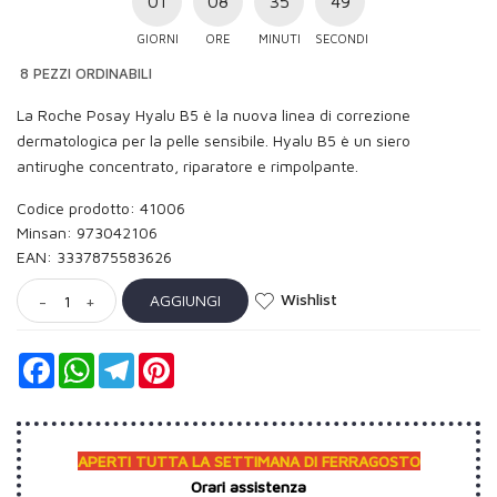
01
08
35
49
GIORNI
ORE
MINUTI
SECONDI
8 PEZZI ORDINABILI
La Roche Posay Hyalu B5 è la nuova linea di correzione
dermatologica per la pelle sensibile. Hyalu B5 è un siero
antirughe concentrato, riparatore e rimpolpante.
Codice prodotto: 41006
Minsan:
973042106
EAN: 3337875583626
Wishlist
AGGIUNGI
-
+
Facebook
WhatsApp
Telegram
Pinterest
APERTI TUTTA LA SETTIMANA DI FERRAGOSTO
Orari assistenza