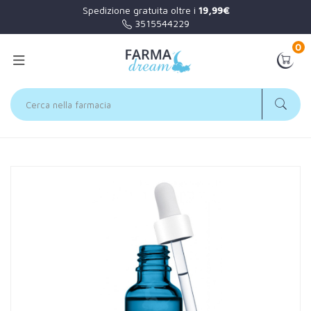
Spedizione gratuita oltre i
19,99€
3515544229
0
Home
Catalogo
/
Viso
La Roche Posay Linea Hyalu B5 Siero Concentrato Anti-Rughe
Riparatore 30 ml