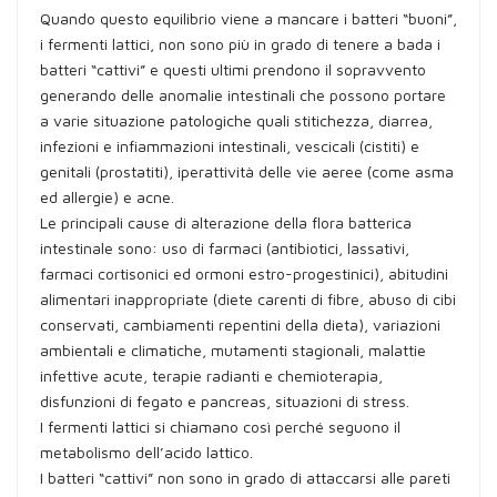
Quando questo equilibrio viene a mancare i batteri “buoni”,
i fermenti lattici, non sono più in grado di tenere a bada i
batteri “cattivi” e questi ultimi prendono il sopravvento
generando delle anomalie intestinali che possono portare
a varie situazione patologiche quali stitichezza, diarrea,
infezioni e infiammazioni intestinali, vescicali (cistiti) e
genitali (prostatiti), iperattività delle vie aeree (come asma
ed allergie) e acne.
Le principali cause di alterazione della flora batterica
intestinale sono: uso di farmaci (antibiotici, lassativi,
farmaci cortisonici ed ormoni estro-progestinici), abitudini
alimentari inappropriate (diete carenti di fibre, abuso di cibi
conservati, cambiamenti repentini della dieta), variazioni
ambientali e climatiche, mutamenti stagionali, malattie
infettive acute, terapie radianti e chemioterapia,
disfunzioni di fegato e pancreas, situazioni di stress.
I fermenti lattici si chiamano così perché seguono il
metabolismo dell’acido lattico.
I batteri “cattivi” non sono in grado di attaccarsi alle pareti