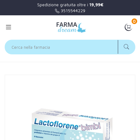
Spedizione gratuita oltre i
19,99€
3515544229
0
Home
Catalogo
/
Apparato digerente
/
Fermenti lattici
Lactoflorene Linea Fermenti Bimbi Integratore di Fermenti
Lattici 12 Flaconcini