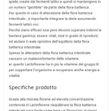
quello creato dai fermenti lattici e quindi si mantengono in
un numero “gestibile” da parte della flora batterica.
Per questo in caso di alterazione della flora batterica
intestinale ; è importante integrare la dieta assumendo
fermenti lattici vivi.
Perché siano efficaci essi però devono superare indenni la
barriera gastrica; essere vitali, cioè in grado di riprodursi
ed aiutare il reale ripristino dell’equilibrio della flora
batterica intestinale.
Spesso le alterazioni della flora batterica intestinale
causano un malassorbimento delle vitamine.
er questo Lactoflorene ha in più le vitamine del gruppo B:
per supportare l’organismo a recuperare anche energia e
vitalità.
Specifiche prodotto
Grazie alla miscela florene ad elevata concentrazione
contenuta in Lactoflorene riequilibrare la flora batterica
intestinale sarà facile come bere un flaconcino al giorno,