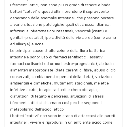
i fermenti lattici, non sono più in grado di tenere a bada i
batteri “cattivi” e questi ultimi prendono il sopravvento
generando delle anomalie intestinali che possono portare
a varie situazione patologiche quali stitichezza, diarrea,
infezioni e infiammazioni intestinali, vescicali (cistiti) e
genitali (prostatiti), iperattività delle vie aeree (come asma
ed allergie) e acne.
Le principali cause di alterazione della flora batterica
intestinale sono: uso di farmaci (antibiotici, lassativi,
farmaci cortisonici ed ormoni estro-progestinici), abitudini
alimentari inappropriate (diete carenti di fibre, abuso di cibi
conservati, cambiamenti repentini della dieta), variazioni
ambientali e climatiche, mutamenti stagionali, malattie
infettive acute, terapie radianti e chemioterapia,
disfunzioni di fegato e pancreas, situazioni di stress.
I fermenti lattici si chiamano così perché seguono il
metabolismo dell’acido lattico.
I batteri “cattivi” non sono in grado di attaccarsi alle pareti
intestinali, vivere e riprodursi in un ambiente acido come