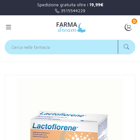
Spedizione gratuita oltre i
19,99€
3515544229
0
Home
Catalogo
/
Apparato digerente
/
Fermenti lattici
Lactoflorene Linea Fermenti Integratore di Fermenti Lattici 7
Flaconcini 10 ml