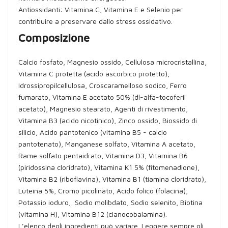
Antiossidanti: Vitamina C, Vitamina E e Selenio per
contribuire a preservare dallo stress ossidativo.
Composizione
Calcio fosfato, Magnesio ossido, Cellulosa microcristallina,
Vitamina C protetta (acido ascorbico protetto),
Idrossipropilcellulosa, Croscaramelloso sodico, Ferro
fumarato, Vitamina E acetato 50% (dl-alfa-tocoferil
acetato), Magnesio stearato, Agenti di rivestimento,
Vitamina B3 (acido nicotinico), Zinco ossido, Biossido di
silicio, Acido pantotenico (vitamina B5 - calcio
pantotenato), Manganese solfato, Vitamina A acetato,
Rame solfato pentaidrato, Vitamina D3, Vitamina B6
(piridossina cloridrato), Vitamina K1 5% (fitomenadione),
Vitamina B2 (riboflavina), Vitamina B1 (tiamina cloridrato),
Luteina 5%, Cromo picolinato, Acido folico (folacina),
Potassio ioduro, Sodio molibdato, Sodio selenito, Biotina
(vitamina H), Vitamina B12 (cianocobalamina).
L’elenco degli ingredienti può variare. Leggere sempre gli