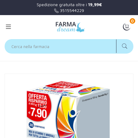
Spedizione gratuita oltre i
19,99€
3515544229
0
Home
Catalogo
/
Minerali / Vitamine / Aminoacidi
Linea Act Linea Vitamine Vita Act Multivitaminico Integratore 30
Compresse