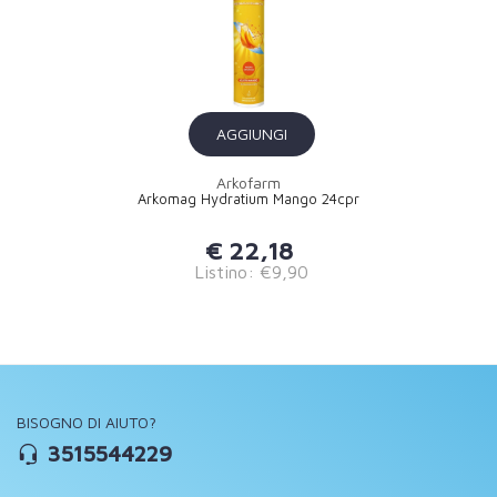
AGGIUNGI
Arkofarm
Arkomag Hydratium Mango 24cpr
€ 22,18
Listino: €9,90
BISOGNO DI AIUTO?
3515544229