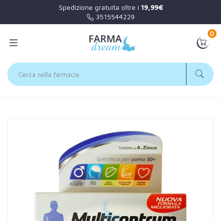
Spedizione gratuita oltre i
19,99€
3515544229
0
Home
Catalogo
/
Minerali / Vitamine / Aminoacidi
Multicentrum Linea Vitamine Minerali Over 50 Uomo 50+
Integratore 30 Compresse