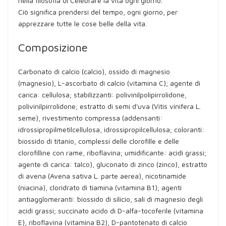
nella filosofia di Celebrare la vita ogni giorno.
Ciò significa prendersi del tempo, ogni giorno, per
apprezzare tutte le cose belle della vita.
Composizione
Carbonato di calcio (calcio), ossido di magnesio
(magnesio), L-ascorbato di calcio (vitamina C); agente di
carica: cellulosa; stabilizzanti: polivinilpolipirrolidone,
polivinilpirrolidone; estratto di semi d'uva (Vitis vinifera L.
seme), rivestimento compressa (addensanti:
idrossipropilmetilcellulosa, idrossipropilcellulosa; coloranti:
biossido di titanio, complessi delle clorofille e delle
clorofilline con rame, riboflavina; umidificante: acidi grassi;
agente di carica: talco), gluconato di zinco (zinco), estratto
di avena (Avena sativa L. parte aerea), nicotinamide
(niacina), cloridrato di tiamina (vitamina B1); agenti
antiagglomeranti: biossido di silicio, sali di magnesio degli
acidi grassi; succinato acido di D-alfa-tocoferile (vitamina
E), riboflavina (vitamina B2), D-pantotenato di calcio