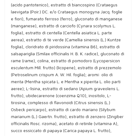
(acido pantotenico), estratto di biancospino (Crataegus
laevigata (Poir.) DC. e/o Crataegus monogyna Jacq. foglie
e fiori), fumarato ferroso (ferro), gluconato di manganese
(manganese), estratto di carciofo (Cynara scolymus L.
foglia), estratto di centella (Centella asiatica L. parte
aerea), estratto di tè verde (Camellia sinensis (L.) Kuntze
foglia), cloridrato di piridossina (vitamina B6), estratto di
salsapariglia (Smilax officinalis H. B. K. radice), gluconato di
rame (rame), colina, estratto di pomodoro (Lycopersicon
esculentum Mill. frutto) (licopene), estratto di prezzemolo
(Petroselinum crispum A. W. Hil. foglia); aromi: olio di
menta (Mentha spicata L. e Mentha x piperita L. olio parti
aeree); L-lisina, estratto di sedano (Apium graveolens L.
frutto), ubidecarenone (coenzima Q10), inositolo, L-
tirosina, complesso di flavonoidi (Citrus sinensis (L.)
Osbeck pericarpo), estratto di cardo mariano (Silybum
marianum (L.) Gaertn. frutto), estratto di zenzero (Zingiber
officinalis Rosc. rizoma), acetato di retinile (vitamina A),
succo essiccato di papaya (Carica papaya L. frutto),