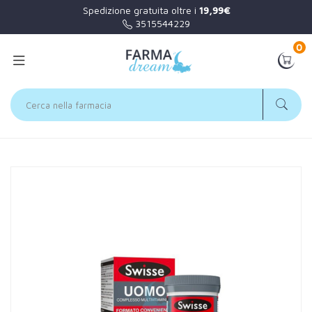
Spedizione gratuita oltre i
19,99€
3515544229
0
Home
Catalogo
/
Minerali / Vitamine / Aminoacidi
Swisse Linea Multivitaminici Uomo Complesso Multivitaminico
60 Compresse