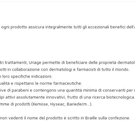
, ogni prodotto assicura integralmente tutti gli eccezionali benefici de
ostri trattamenti, Uriage permette di beneficiare delle proprietà dermat
otti in collaborazione con dermatologi e farmacisti di tutto il mondo.
e loro specifiche indicazioni.
qualità e rispettano le norme farmaceutiche.
e di parabeni e contengono una quantità minima di conservanti per rispe
pi attivi assolutamente innovativi, frutto di una ricerca biotecnologica.
 gamme di prodotti (Xemose, Hyseac, Bariederm…).
 i non vedenti il nome del prodotto è scritto in Braille sulla confezione.