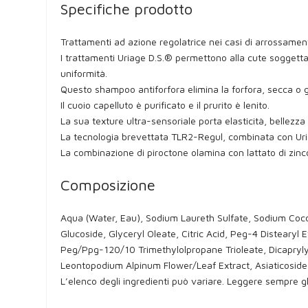
Specifiche prodotto
Trattamenti ad azione regolatrice nei casi di arrossam
I trattamenti Uriage D.S.® permettono alla cute soggetta 
uniformità.
Questo shampoo antiforfora elimina la forfora, secca o 
Il cuoio capelluto è purificato e il prurito è lenito.
La sua texture ultra-sensoriale porta elasticità, bellezza 
La tecnologia brevettata TLR2-Regul, combinata con Uria
La combinazione di piroctone olamina con lattato di zinc
Composizione
Aqua (Water, Eau), Sodium Laureth Sulfate, Sodium Coco
Glucoside, Glyceryl Oleate, Citric Acid, Peg-4 Distearyl
Peg/Ppg-120/10 Trimethylolpropane Trioleate, Dicaprylyl
Leontopodium Alpinum Flower/Leaf Extract, Asiaticoside
L’elenco degli ingredienti può variare. Leggere sempre gli 