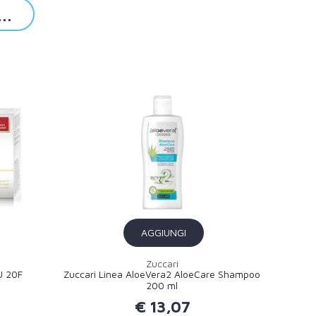
..
AGGIUNGI
Zuccari
U 20F
Zuccari Linea AloeVera2 AloeCare Shampoo
200 ml
€ 13,07