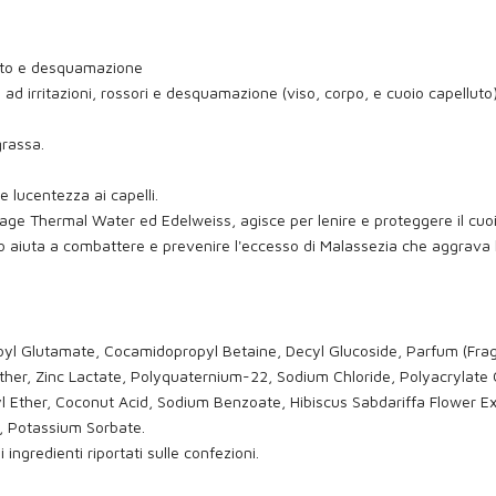
ento e desquamazione
ad irritazioni, rossori e desquamazione (viso, corpo, e cuoio capelluto
grassa.
e lucentezza ai capelli.
ge Thermal Water ed Edelweiss, agisce per lenire e proteggere il cuoi
o aiuta a combattere e prevenire l'eccesso di Malassezia che aggrava l
yl Glutamate, Cocamidopropyl Betaine, Decyl Glucoside, Parfum (Frag
 Ether, Zinc Lactate, Polyquaternium-22, Sodium Chloride, Polyacrylate 
 Ether, Coconut Acid, Sodium Benzoate, Hibiscus Sabdariffa Flower Ext
, Potassium Sorbate.
ingredienti riportati sulle confezioni.