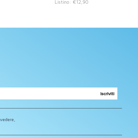
Listino: €12,90
Iscriviti
lvedere,