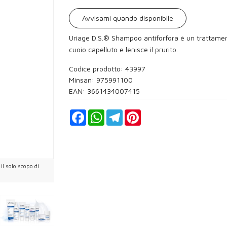
Avvisami quando disponibile
Uriage D.S.® Shampoo antiforfora è un trattamento
cuoio capelluto e lenisce il prurito.
Codice prodotto: 43997
Minsan:
975991100
EAN: 3661434007415
Facebook
WhatsApp
Telegram
Pinterest
l solo scopo di