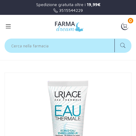
Spedizione gratuita oltre i
19,99€
3515544229
0
Home
Catalogo
/
Viso
Uriage Linea Eau Thermale Trattamento Illuminante all'Acqua
40ml