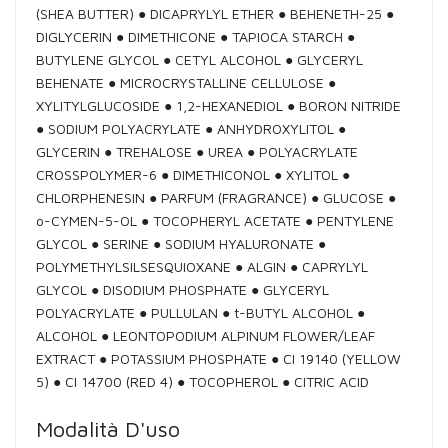
(SHEA BUTTER) ● DICAPRYLYL ETHER ● BEHENETH-25 ●
DIGLYCERIN ● DIMETHICONE ● TAPIOCA STARCH ●
BUTYLENE GLYCOL ● CETYL ALCOHOL ● GLYCERYL
BEHENATE ● MICROCRYSTALLINE CELLULOSE ●
XYLITYLGLUCOSIDE ● 1,2-HEXANEDIOL ● BORON NITRIDE
● SODIUM POLYACRYLATE ● ANHYDROXYLITOL ●
GLYCERIN ● TREHALOSE ● UREA ● POLYACRYLATE
CROSSPOLYMER-6 ● DIMETHICONOL ● XYLITOL ●
CHLORPHENESIN ● PARFUM (FRAGRANCE) ● GLUCOSE ●
o-CYMEN-5-OL ● TOCOPHERYL ACETATE ● PENTYLENE
GLYCOL ● SERINE ● SODIUM HYALURONATE ●
POLYMETHYLSILSESQUIOXANE ● ALGIN ● CAPRYLYL
GLYCOL ● DISODIUM PHOSPHATE ● GLYCERYL
POLYACRYLATE ● PULLULAN ● t-BUTYL ALCOHOL ●
ALCOHOL ● LEONTOPODIUM ALPINUM FLOWER/LEAF
EXTRACT ● POTASSIUM PHOSPHATE ● CI 19140 (YELLOW
5) ● CI 14700 (RED 4) ● TOCOPHEROL ● CITRIC ACID
Modalità D'uso