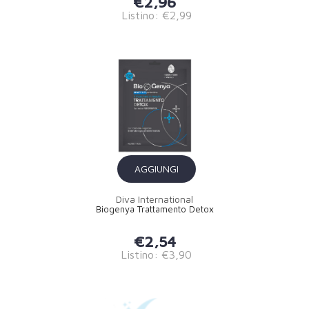
€2,96
Listino: €2,99
AGGIUNGI
Diva International
Biogenya Trattamento Detox
€2,54
Listino: €3,90