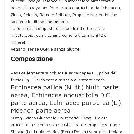
Zuccari Papaya Defence è un integratore alimentare a
base di Papaya bio-fermentata e arricchito da Echinacea,
Zinco, Selenio, Rame e Shiitake, Propoli e Nucleotidi che
sostiene le difese immunitarie.
La formula è composta da fitoestratti erboristici e
micoterapici, con vitamine come la vitamina B12 e
minerali.
Vegano, senza OGM e senza glutine.
Composizione
Papaya fermentata polvere (Carica papaya L. polpa del
frutto) 3g • TR3chinacea miscela di estratti secchi
Echinacea pallida (Nutt.) Nutt. parte
aerea, Echinacea angustifolia D.C.
parte aerea, Echinacea purpurea (L.)
Moench parte aerea
50mg • Zinco Gluconato • Nucleotidi 10mg • Lievito
arricchito in Selenio • Rame Gluconato • Propoli e.s. 1mg •
Shitake (Lentinula edodes (Berk.) Pegler) sporoforo titolato