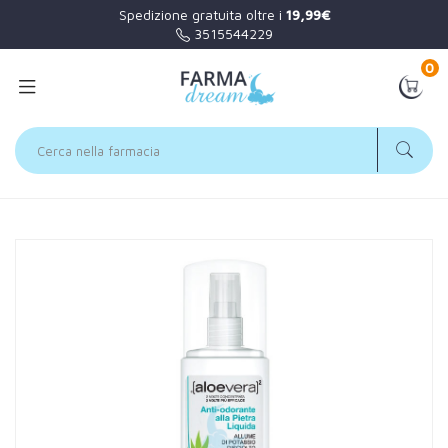
Spedizione gratuita oltre i
19,99€
3515544229
0
Home
Catalogo
/
Corpo
Zuccari Linea aloevera2 Antiodorante alla Pietra Liquida Allume
Potassio 100 ml