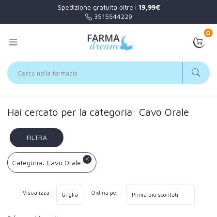
Spedizione gratuita oltre i
19,99€
3515544229
0
Home
Categorie Farmaci
Cavo Orale
Hai cercato per la categoria: Cavo Orale
FILTRA
RISULTATI
Categoria: Cavo Orale
Visualizza:
Ordina per :