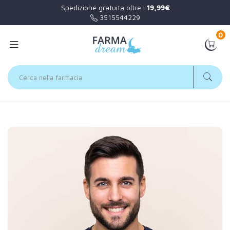
Spedizione gratuita oltre i
19,99€
3515544229
0
Home
Categorie
Uomo